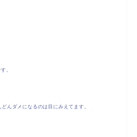
。
です。
んどんダメになるのは目にみえてます。