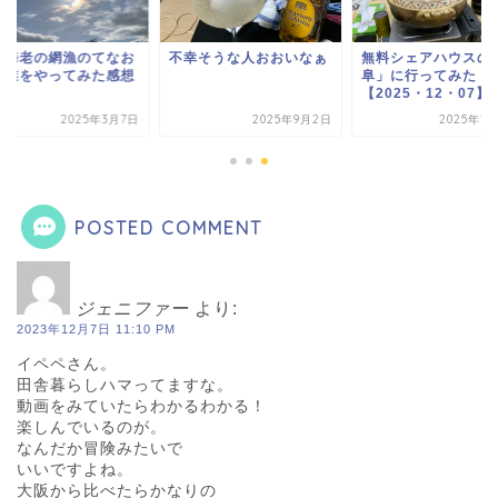
勢海老の網漁のてなお
不幸そうな人おおいなぁ
無料シェアハウスの
作業をやってみた感想
阜」に行ってみた
【2025・12・07】
2025年3月7日
2025年9月2日
2025年1
POSTED COMMENT
ジェニファー
より:
2023年12月7日 11:10 PM
イペペさん。
田舎暮らしハマってますな。
動画をみていたらわかるわかる！
楽しんでいるのが。
なんだか冒険みたいで
いいですよね。
大阪から比べたらかなりの