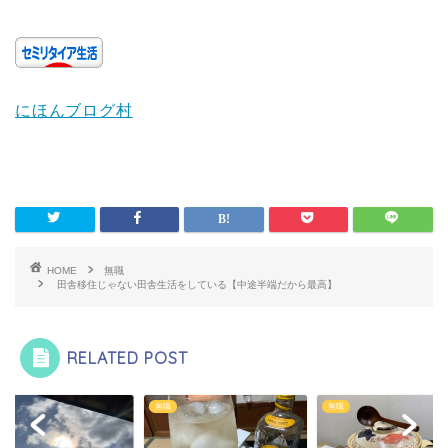
にほんブログ村
HOME
無職
田舎移住じゃない田舎生活をしている【中途半端だから最高】
RELATED POST
無職
無職