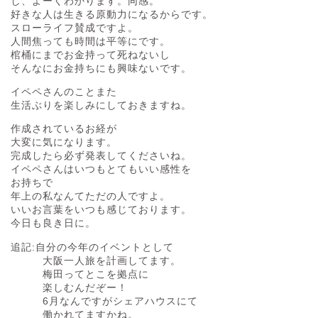
し、よーくわかります。同感。
好きな人は生きる原動力になるからです。
スローライフ賛成ですよ。
人間焦っても時間は平等にです。
棺桶にまでお金持って死ねないし
そんなにお金持ちにも興味ないです。
イペペさんのことまた
生活ぶりを楽しみにしておきますね。
作成されているお経が
大変に気になります。
完成したら必ず発表してくださいね。
イペペさんはいつもとてもいい感性を
お持ちで
年上の私なんてただの人ですよ。
いいお言葉をいつも感じております。
今日も良き日に。
追記:自分の今年のイベントとして
大阪一人旅を計画してます。
梅田ってとこを拠点に
楽しむんだぞー！
6月なんですがシェアハウスにて
働かれてますかね。