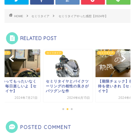
HOME
セミリタイア
セミリタイアやった感想【2024年】
RELATED POST
リタイア
セミリタイア
セミリタイア
くのってもったいなく
セミリタイヤとバイクツ
【期限チェック】株
い？毎日楽しいよ【セ
ーリングの相性の良さが
待を使いきれ【セミ
リタイヤ】
バツグンな件
イヤ】
2024年7月21日
2024年6月15日
2024年6月
POSTED COMMENT