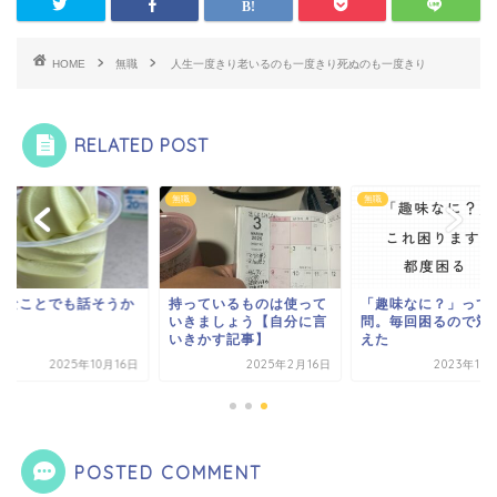
HOME
無職
人生一度きり老いるのも一度きり死ぬのも一度きり
RELATED POST
無職
無職
手なことでも話そうか
持っているものは使って
「趣味なに？」って
いきましょう【自分に言
問。毎回困るので対
いきかす記事】
えた
2025年10月16日
2025年2月16日
2023年11
POSTED COMMENT