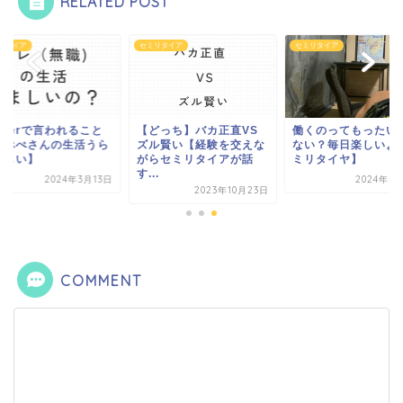
RELATED POST
リタイア
セミリタイア
セミリタイア
itterで言われること
【どっち】バカ正直VS
働くのってもったい
いぺぺさんの生活うら
ズル賢い【経験を交えな
ない？毎日楽しいよ
ましい】
がらセミリタイアが話
ミリタイヤ】
す...
2024年3月13日
2024年7
2023年10月23日
COMMENT