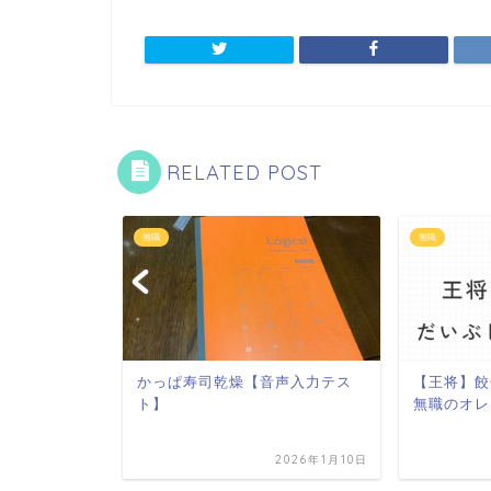
RELATED POST
無職
無職
なので無職も
かっぱ寿司乾燥【音声入力テス
【王将】餃
しむ人生】
ト】
無職のオレ
2025年1月27日
2026年1月10日