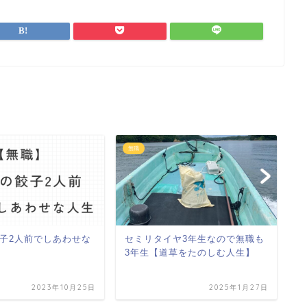
無職
無
子2人前でしあわせな
セミリタイヤ3年生なので無職も
か
3年生【道草をたのしむ人生】
ト
2023年10月25日
2025年1月27日