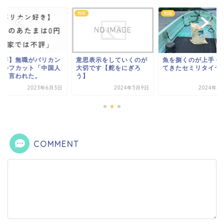
無職
無職
不評】無職がバリカン
意思表示をしていくのが
魚を捌くのが上手く
セルフカット「中国人
大切です【舵をにぎろ
てきたセミリタイヤ
」と言われた。
う】
2023年6月3日
2024年5月9日
2024年1
COMMENT