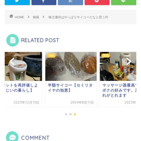
HOME
無職
株主優待はやっぱりサイコーだなと思う件
RELATED POST
無職
無職
気ポットを再評価しよ
半額サイコー【セミリタ
マッサージ器最高で
【じじいの暮らし】
イヤの知恵】
ボクの好みです。足
れがとれます
2025年12月15日
2024年8月11日
2025年5
COMMENT