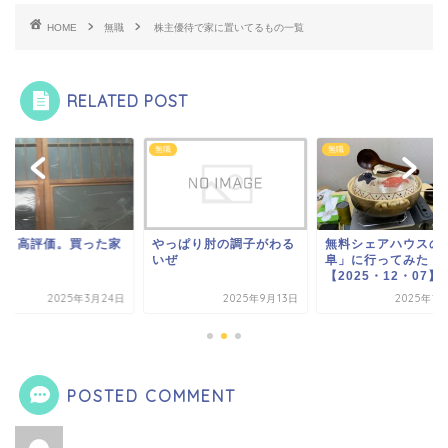
HOME
無職
株主優待で家に置いてるもの一覧
RELATED POST
無職
無職
外、高評価。買った家
やっぱり肘の調子がわる
無料シェアハウスの
いぜ
阜」に行ってみた
【2025・12・07】
2025年3月24日
2025年9月13日
2025年1
POSTED COMMENT