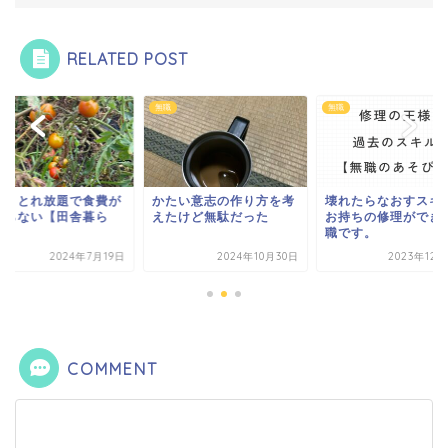
RELATED POST
無職
無職
マトとれ放題で食費が
かたい意志の作り方を考
壊れたらなおすスキ
からない【田舎暮ら
えたけど無駄だった
お持ちの修理ができ
】
職です。
2024年7月19日
2024年10月30日
2023年12
COMMENT