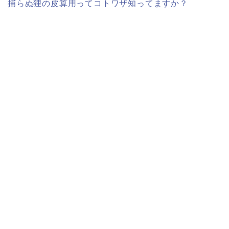
捕らぬ狸の皮算用ってコトワザ知ってますか？