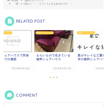
HOME
無料シェアハウス
「夢」1つ潰えた・・・そういうときもあるのです・・・
RELATED POST
シェアハウス
無料シェアハウス
無料シェアハウス
料シェアハウスで田舎
もらいもので生きている
星がキレイな三重県
住んでの感想
無料シェアハウス
市の無料シェアハウ
2024年6月26日
2025年4月21日
2024年3
COMMENT