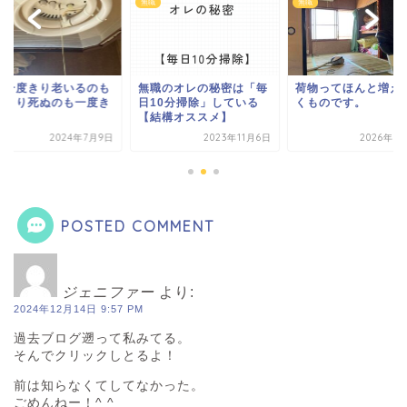
無職
無職
生一度きり老いるのも
無職のオレの秘密は「毎
荷物ってほんと増え
度きり死ぬのも一度き
日10分掃除」している
くものです。
【結構オススメ】
2024年7月9日
2023年11月6日
2026年5
POSTED COMMENT
ジェニファー
より:
2024年12月14日 9:57 PM
過去ブログ遡って私みてる。
そんでクリックしとるよ！
前は知らなくてしてなかった。
ごめんねー！^ ^