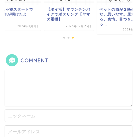
っちゃ寝スタートで
【ポイ活】マウンテンバ
ペットの猫が２匹死
024年が明けたよ
イクでポタリング【ヤマ
だ。思いだす。居た
ダ電機】
ろ。表情。目つき。
っ...
2024年1月1日
2023年12月23日
2023年7
COMMENT