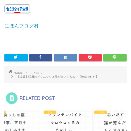
にほんブログ村
HOME
こどおじ
【誤算】猛暑のピクニックは風が吹いてもムリ【地獄でした】
RELATED POST
おじ
こどおじ
こどおじ