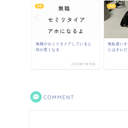
無職
無職
ありがたや
無職やセミリタイアしていると
無駄遣いす
頭が悪くなる
とはオレだ
2025年1月28日
2023年7月15日
COMMENT