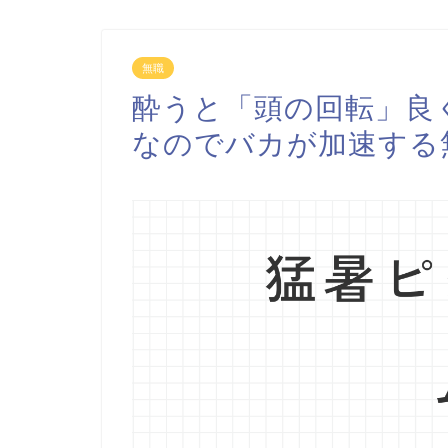
無職
酔うと「頭の回転」良
なのでバカが加速する