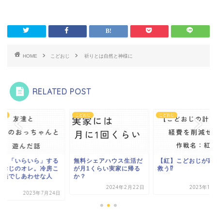
HOME
こどおじ
祈りとは自然と神様に
RELATED POST
おじ
こどおじ
こどおじ
いと「いらいら」する
無料シェアハウス生活だ
【紅】こどおじが家
どおじのオレ。冷房こ
が月1くらい実家に帰る
救う⁉
正義でしあわせな人
か？
.
2024年2月22日
2023年10
2023年7月24日